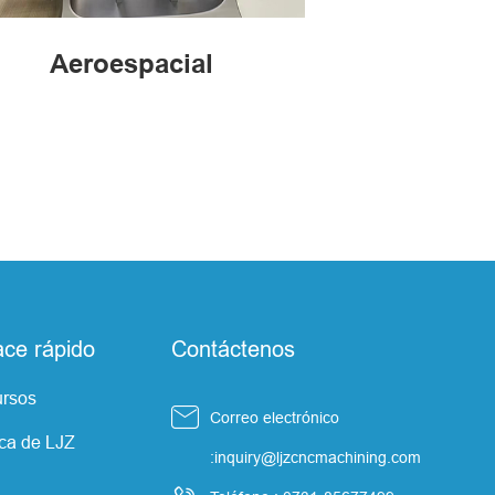
Aeroespacial
ace rápido
Contáctenos
rsos

Correo electrónico
ca de LJZ
:inquiry@ljzcncmachining.com