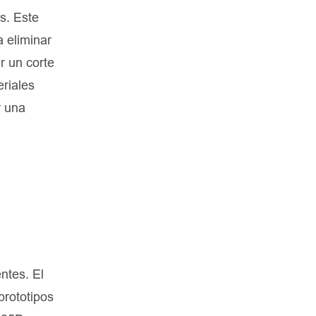
s. Este
a eliminar
r un corte
riales
r una
ntes. El
prototipos