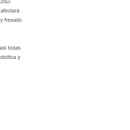
,25D.
 afectará
 y fresado
asi todas
robótica y