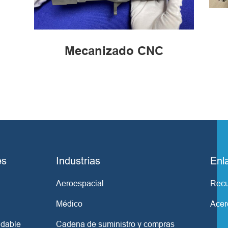
Mecanizado CNC
es
Industrias
Enl
Aeroespacial
Recu
Médico
Acer
idable
Cadena de suministro y compras