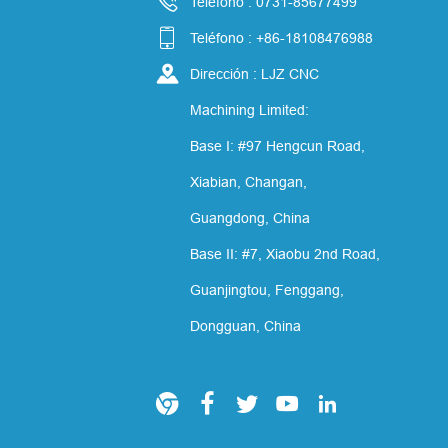

Teléfono : 0731-85677499

Teléfono : +86-18108476988

Dirección : LJZ CNC
Machining Limited:
Base I: #97 Hengcun Road,
Xiabian, Changan,
Guangdong, China
Base II: #7, Xiaobu 2nd Road,
Guanjingtou, Fenggang,
Dongguan, China




