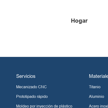
Hogar
Servicios
Material
Mecanizado CNC
Titanio
Prototipado rápido
Aluminio
Moldeo por inyección de plástico
Acero inox