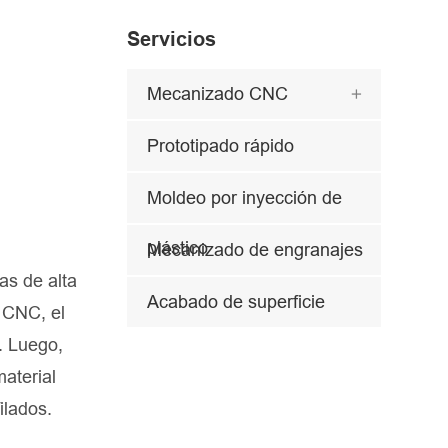
Servicios
Mecanizado CNC

Prototipado rápido
Moldeo por inyección de
plástico
Mecanizado de engranajes
as de alta
Acabado de superficie
o CNC, el
. Luego,
material
ilados.