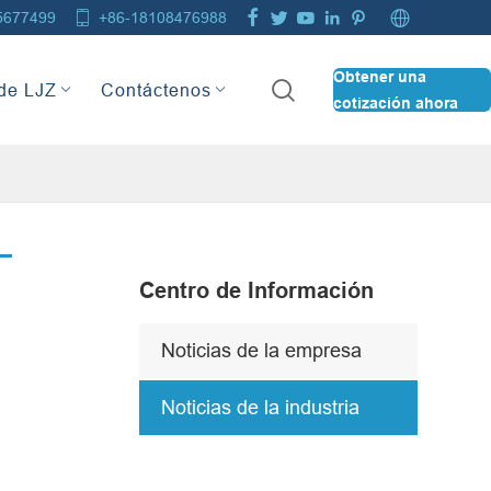







5677499
+86-18108476988
Obtener una

de LJZ
Contáctenos
cotización ahora
Centro de Información
Noticias de la empresa
Noticias de la industria