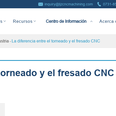


inquiry@ljzcncmachining.com
0731-8
Centro de Información
as
Recursos
Acerca 
ustria
La diferencia entre el torneado y el fresado CNC
 torneado y el fresado CNC