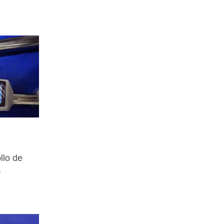
llo de
r