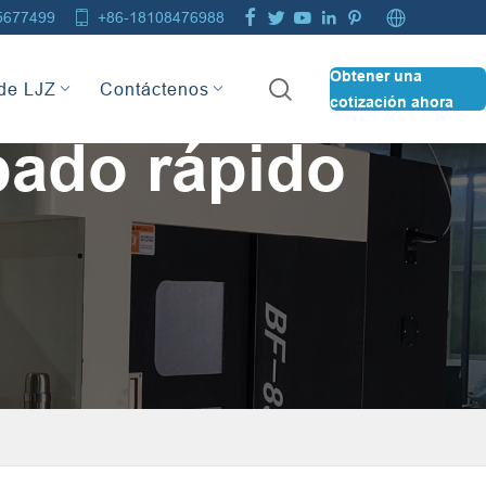







5677499
+86-18108476988
Obtener una

de LJZ
Contáctenos
cotización ahora
pado rápido