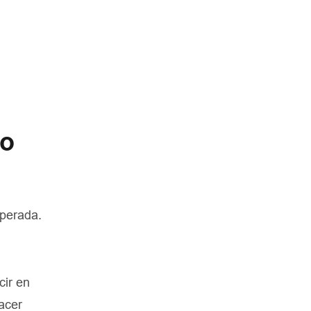
do
sperada.
cir en
acer