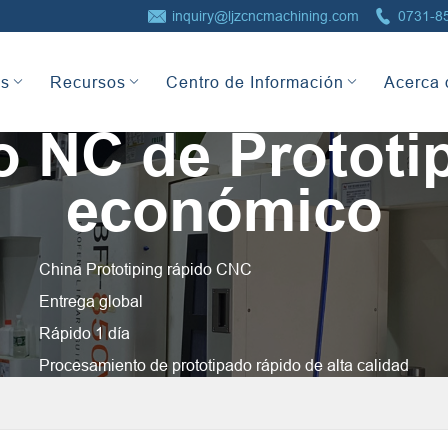


inquiry@ljzcncmachining.com
0731-8
as
Recursos
Centro de Información
Acerca 
 NC de Prototi
económico
China Prototiping rápido CNC
Entrega global
Rápido 1 día
Procesamiento de prototipado rápido de alta calidad