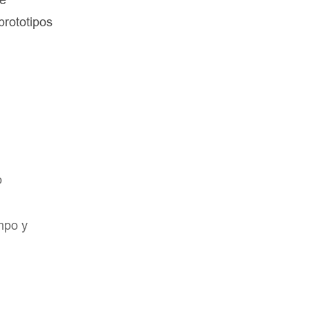
prototipos
o
mpo y