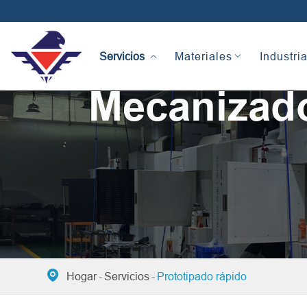
Servicios
Materiales
Industri
Mecanizado

Hogar
Servicios
Prototipado rápido