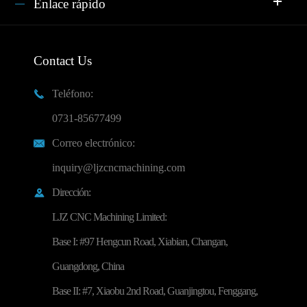
Enlace rápido
Contact Us
Teléfono:

0731-85677499
Correo electrónico:

inquiry@ljzcncmachining.com
Dirección:

LJZ CNC Machining Limited:
Base I: #97 Hengcun Road, Xiabian, Changan,
Guangdong, China
Base II: #7, Xiaobu 2nd Road, Guanjingtou, Fenggang,