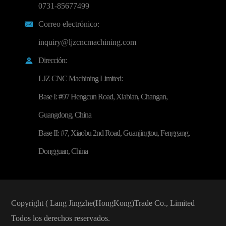
0731-85677499
Correo electrónico:

inquiry@ljzcncmachining.com
Dirección:

LJZ CNC Machining Limited:
Base I: #97 Hengcun Road, Xiabian, Changan,
Guangdong, China
Base II: #7, Xiaobu 2nd Road, Guanjingtou, Fenggang,
Dongguan, China
Copyright (
Lang Jingzhe(HongKong)Trade Co., Limited
Todos los derechos reservados.