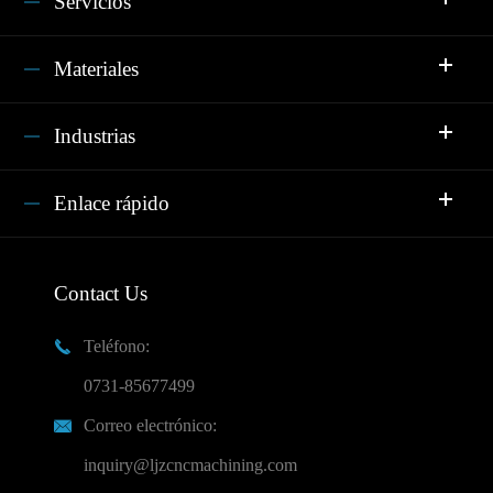
Servicios
Materiales
Industrias
Enlace rápido
Contact Us
Teléfono:

0731-85677499
Correo electrónico:

inquiry@ljzcncmachining.com