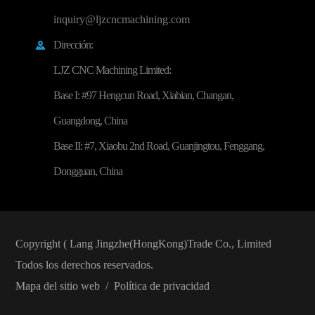
inquiry@ljzcncmachining.com
Dirección:

LJZ CNC Machining Limited:
Base I: #97 Hengcun Road, Xiabian, Changan,
Guangdong, China
Base II: #7, Xiaobu 2nd Road, Guanjingtou, Fenggang,
Dongguan, China
Copyright (
Lang Jingzhe(HongKong)Trade Co., Limited
Todos los derechos reservados.
Mapa del sitio web
/
Política de privacidad