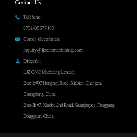
Contact Us
Teléfono:

0731-85677499
Correo electrónico:

inquiry@ljzcncmachining.com
Dirección:

LJZ CNC Machining Limited:
Base I: #97 Hengcun Road, Xiabian, Changan,
Guangdong, China
Base II: #7, Xiaobu 2nd Road, Guanjingtou, Fenggang,
Dongguan, China