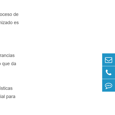
roceso de
nizado es
erancias
o que da
ísticas
ial para