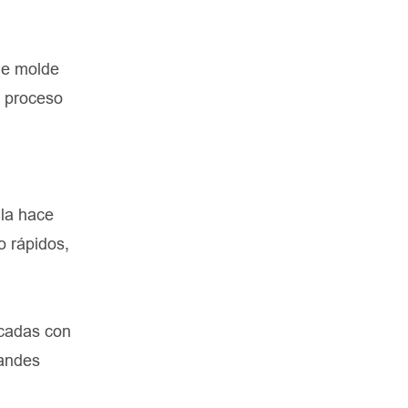
 de molde
e proceso
 la hace
o rápidos,
ncadas con
randes