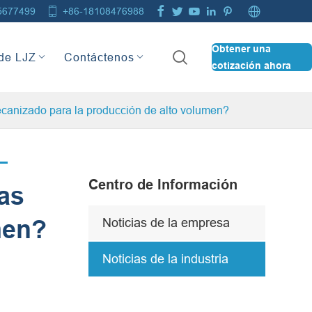







5677499
+86-18108476988
Obtener una

de LJZ
Contáctenos
cotización ahora
ecanizado para la producción de alto volumen?
Centro de Información
ías
men?
Noticias de la empresa
Noticias de la industria