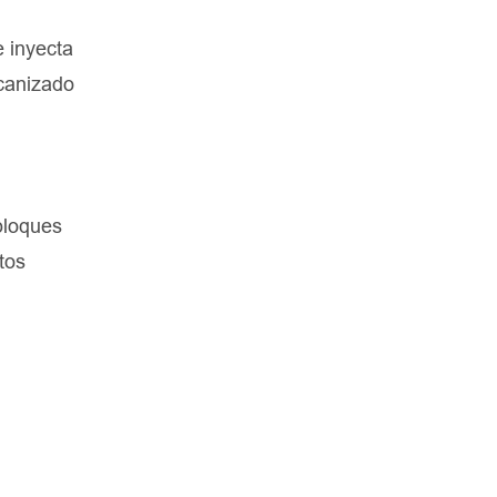
e inyecta
ecanizado
bloques
tos