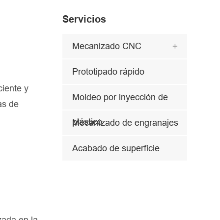
Servicios
Mecanizado CNC

Prototipado rápido
iente y
Moldeo por inyección de
as de
plástico
Mecanizado de engranajes
Acabado de superficie
zada en la