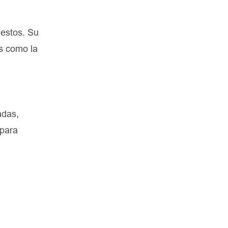
uestos. Su
s como la
adas,
 para