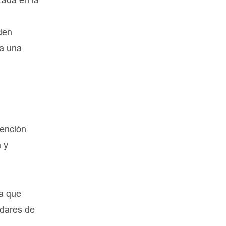
den
ra una
vención
a y
za que
ndares de