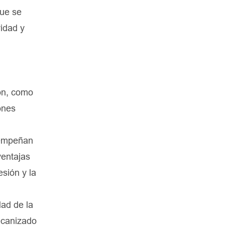
que se
vidad y
ón, como
ones
sempeñan
ventajas
sión y la
dad de la
mecanizado