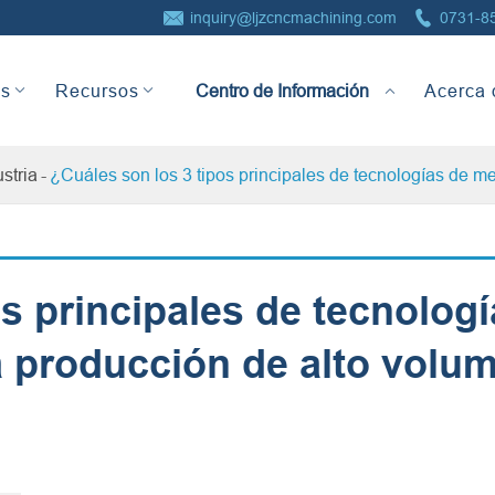


inquiry@ljzcncmachining.com
0731-8
Centro de Información
as
Recursos
Acerca 
ustria
¿Cuáles son los 3 tipos principales de tecnologías de m
s principales de tecnolog
a producción de alto volu