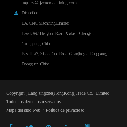
inquiry@ljzcncmachining.com
Dirección:

LJZ CNC Machining Limited:
Base I: #97 Hengcun Road, Xiabian, Changan,
Guangdong, China
Base II: #7, Xiaobu 2nd Road, Guanjingtou, Fenggang,
Dongguan, China
Copyright (
Lang Jingzhe(HongKong)Trade Co., Limited
Todos los derechos reservados.
Mapa del sitio web
/
Política de privacidad