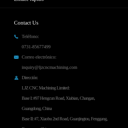
Contact Us
Teléfono:

0731-85677499
Correo electrónico:

inquiry@ljzcncmachining.com
Dirección:

LJZ CNC Machining Limited:
Base I: #97 Hengcun Road, Xiabian, Changan,
Guangdong, China
Base II: #7, Xiaobu 2nd Road, Guanjingtou, Fenggang,